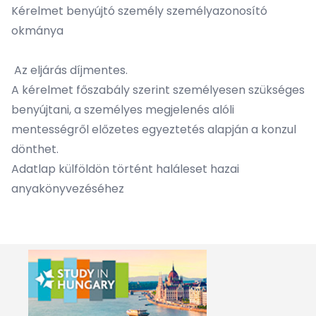
Kérelmet benyújtó személy személyazonosító
okmánya
Az eljárás díjmentes.
A kérelmet főszabály szerint személyesen szükséges
benyújtani, a személyes megjelenés alóli
mentességről előzetes egyeztetés alapján a konzul
dönthet.
Adatlap külföldön történt haláleset hazai
anyakönyvezéséhez