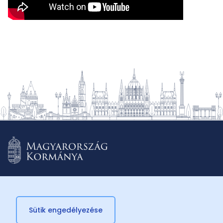
Sütik engedélyezése
© 2026 Külügyminisztérium