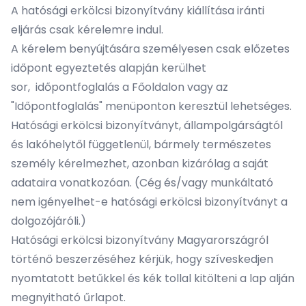
A hatósági erkölcsi bizonyítvány kiállítása iránti
eljárás csak kérelemre indul.
A kérelem benyújtására személyesen csak előzetes
időpont egyeztetés alapján kerülhet
sor, időpontfoglalás a
Főoldalon
vagy az
"
Időpontfoglalás
" menüponton keresztül lehetséges.
Hatósági erkölcsi bizonyítványt, állampolgárságtól
és lakóhelytől függetlenül, bármely természetes
személy kérelmezhet, azonban kizárólag a saját
adataira vonatkozóan. (Cég és/vagy munkáltató
nem igényelhet-e hatósági erkölcsi bizonyítványt a
dolgozójáróli.)
Hatósági erkölcsi bizonyítvány Magyarországról
történő beszerzéséhez kérjük, hogy szíveskedjen
nyomtatott betűkkel és kék tollal kitölteni a lap alján
megnyitható űrlapot.