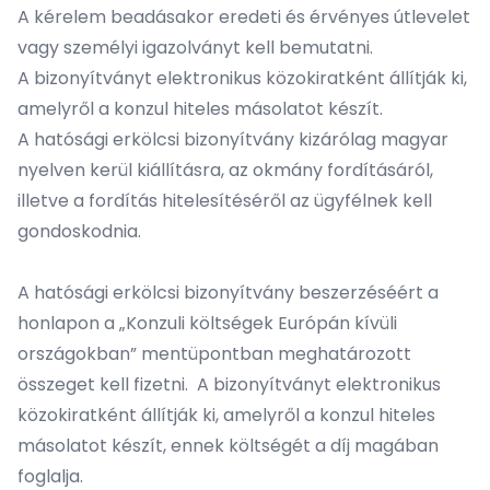
A kérelem beadásakor eredeti és érvényes útlevelet
vagy személyi igazolványt kell bemutatni.
A bizonyítványt elektronikus közokiratként állítják ki,
amelyről a konzul hiteles másolatot készít.
A hatósági erkölcsi bizonyítvány kizárólag magyar
nyelven kerül kiállításra, az okmány fordításáról,
illetve a fordítás hitelesítéséről az ügyfélnek kell
gondoskodnia.
A hatósági erkölcsi bizonyítvány beszerzéséért a
honlapon a „
Konzuli költségek Európán kívüli
országokban
” mentüpontban meghatározott
összeget kell fizetni. A bizonyítványt elektronikus
közokiratként állítják ki, amelyről a konzul hiteles
másolatot készít, ennek költségét a díj magában
foglalja.